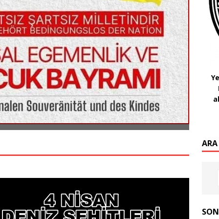
Ye
a
ARA
SON