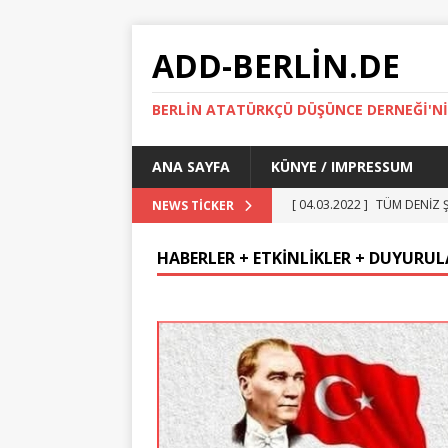
ADD-BERLIN.DE
BERLİN ATATÜRKÇÜ DÜŞÜNCE DERNEĞİ'NİN
ANA SAYFA
KÜNYE / IMPRESSUM
[ 04.03.2022 ]
TÜM DENİZ Ş
NEWS TICKER
ARŞIV
HABERLER + ETKİNLİKLER + DUYURUL
[ 19.04.2025 ]
23 NİSAN 2